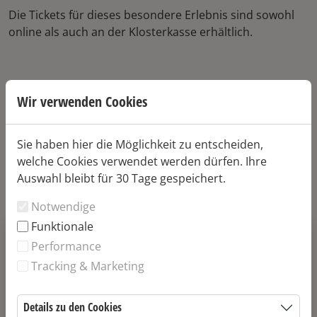
Die Tickets für dieses besondere Erlebnis sind sowohl
online als auch an der Klosterkasse erhältlich.
Treffpunkt: Vinothek Kloster Eberbach
Wir verwenden Cookies
Sie haben hier die Möglichkeit zu entscheiden,
Wenn Sie schon vor der Probe in den Genuss unserer
welche Cookies verwendet werden dürfen. Ihre
Weine kommen wollen, dann bestellen Sie doch ganz
Auswahl bleibt für 30 Tage gespeichert.
bequem in unserer Online-Vinothek:
Kloster Eberbach
Wein online kaufen & bestellen
Notwendige
Funktionale
Bitte wählen Sie Ihre Artikel
Performance
Tracking & Marketing
In Vino Eberbach
Details zu den Cookies
25,00 €